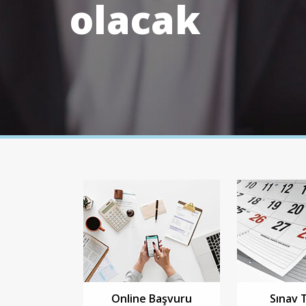
olacak
Online Başvuru
Sınav 