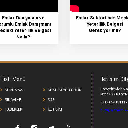
Emlak Danışmanı ve
Emlak Sektöründe Mesl
orumlu Emlak Danışmanı
Yeterlilik Belgesi
esleki Yeterlilik Belgesi
Gerekiyor mu?
Nedir?
Hızlı Menü
İletişim Bil
Bahçelievler Ma
KURUMSAL
MESLEKİ YETERLİLİK
No:7 / 33 Bahçel
SINAVLAR
SSS
0212 654 0 444 -
HABERLER
İLETİŞİM
bilgi@altinemlak