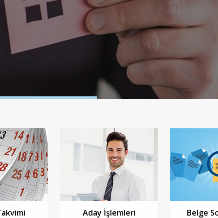
Takvimi
Aday İşlemleri
Belge S