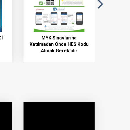
Gİ
MYK Sınavlarına
Taş
Katılmadan Önce HES Kodu
Hakk
Almak Gereklidir