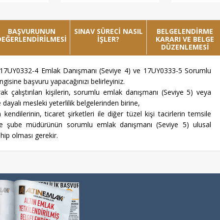
BAŞVURUNUN
SINAV SÜRECİ NASIL
BELGELENDİRME
DEĞERLENDİRİLMESİ
İŞLER?
KARARI VE BELGE
DÜZENLEMESİ
dan 17UY0332-4 Emlak Danışmanı (Seviye 4) ve 17UY0333-5 Sorumlu
isine başvuru yapacağınızı belirleyiniz.
k çalıştırılan kişilerin, sorumlu emlak danışmanı (Seviye 5) veya
 dayalı mesleki yeterlilik belgelerinden birine,
kendilerinin, ticaret şirketleri ile diğer tüzel kişi tacirlerin temsile
de ise şube müdürünün sorumlu emlak danışmanı (Seviye 5) ulusal
ahip olması gerekir.