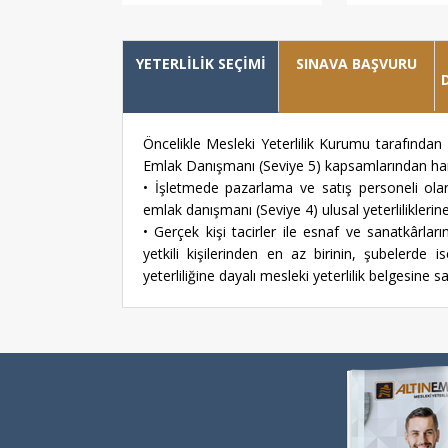
YETERLİLİK SEÇİMİ
SINAVA BAŞVURU
Öncelikle Mesleki Yeterlilik Kurumu tarafın
Emlak Danışmanı (Seviye 5) kapsamlarından hang
• İşletmede pazarlama ve satış personeli olara
emlak danışmanı (Seviye 4) ulusal yeterliliklerine
• Gerçek kişi tacirler ile esnaf ve sanatkârların 
yetkili kişilerinden en az birinin, şubeler
yeterliliğine dayalı mesleki yeterlilik belgesine s