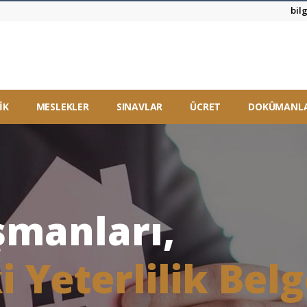
bil
İK
MESLEKLER
SINAVLAR
ÜCRET
DOKÜMANL
şmanları,
Yeterlilik Belg