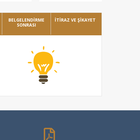
BELGELENDİRME
İTİRAZ VE ŞİKAYET
SONRASI