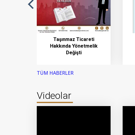
ına
Taşınmaz Ticareti
HES Kodu
Hakkında Yönetmelik
dir
Değişti
TÜM HABERLER
Videolar