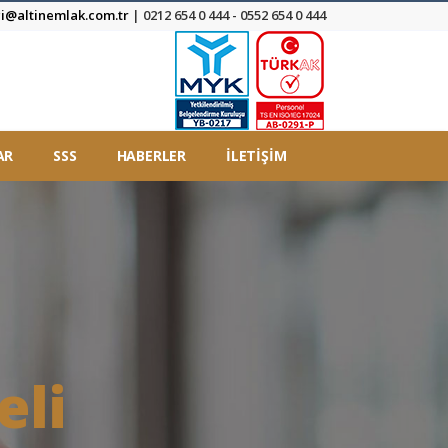
gi@altinemlak.com.tr
| 0212 654 0 444 - 0552 654 0 444
AR
SSS
HABERLER
İLETİŞİM
eli